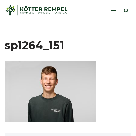
Zum
Inhalt
springen
sp1264_151