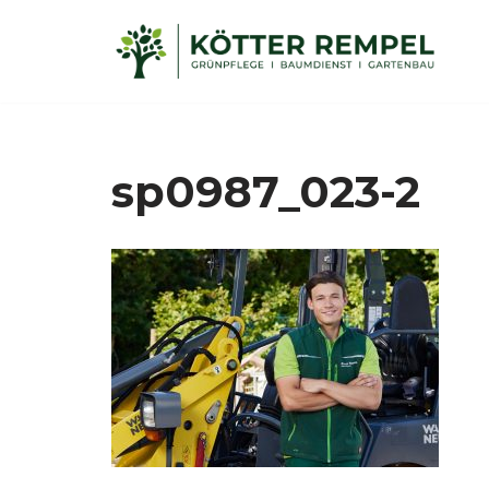
Zum
Inhalt
springen
sp0987_023-2