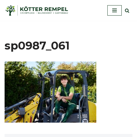
Zum
Inhalt
springen
sp0987_061