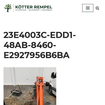
Zum
Inhalt
springen
23E4003C-EDD1-
48AB-8460-
E2927956B6BA