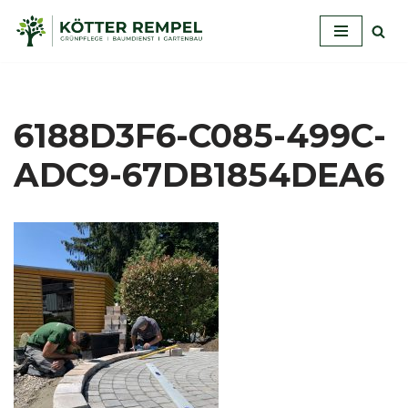
Zum
Inhalt
springen
6188D3F6-C085-499C-
ADC9-67DB1854DEA6