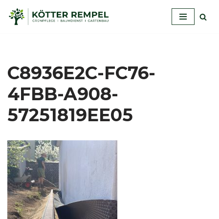
Zum
Inhalt
springen
C8936E2C-FC76-
4FBB-A908-
57251819EE05