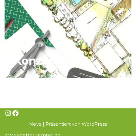
Konzepte
Neve
| Präsentiert von
WordPress
www.koetter-rempel.de