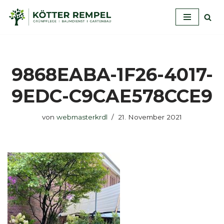
Zum
Inhalt
springen
9868EABA-1F26-4017-
9EDC-C9CAE578CCE9
von
webmasterkrdl
21. November 2021